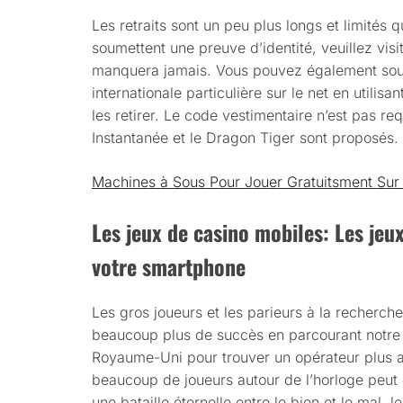
Les retraits sont un peu plus longs et limités 
soumettent une preuve d’identité, veuillez vis
manquera jamais. Vous pouvez également sous
internationale particulière sur le net en utilisa
les retirer. Le code vestimentaire n’est pas req
Instantanée et le Dragon Tiger sont proposés.
Machines à Sous Pour Jouer Gratuitsment Sur
Les jeux de casino mobiles: Les jeu
votre smartphone
Les gros joueurs et les parieurs à la recherch
beaucoup plus de succès en parcourant notre l
Royaume-Uni pour trouver un opérateur plus a
beaucoup de joueurs autour de l’horloge peut 
une bataille éternelle entre le bien et le mal,