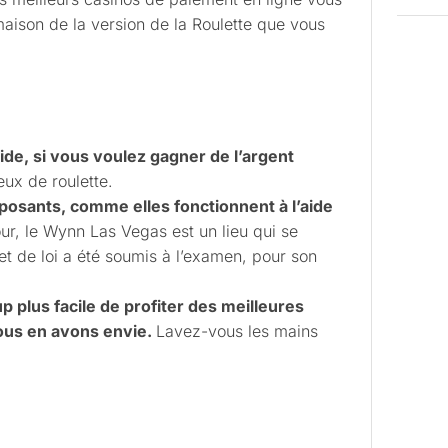
aison de la version de la Roulette que vous
ide, si vous voulez gagner de l’argent
eux de roulette.
osants, comme elles fonctionnent à l’aide
tour, le Wynn Las Vegas est un lieu qui se
t de loi a été soumis à l’examen, pour son
p plus facile de profiter des meilleures
ous en avons envie.
Lavez-vous les mains