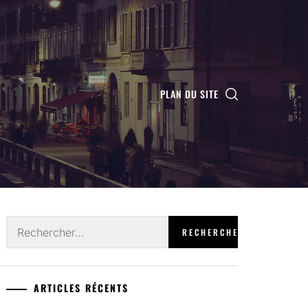
PLAN DU SITE
Rechercher :
ARTICLES RÉCENTS