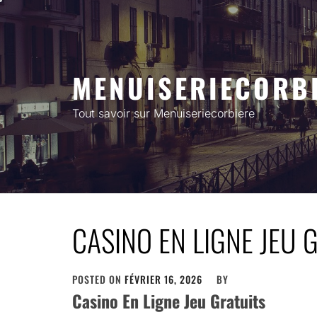
Skip
to
content
MENUISERIECORB
Tout savoir sur Menuiseriecorbiere
CASINO EN LIGNE JEU 
POSTED ON
FÉVRIER 16, 2026
BY
Casino En Ligne Jeu Gratuits